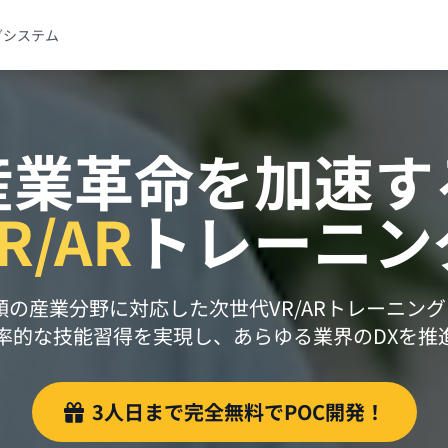
グシステム
産業革命を加速す
R/AR
トレーニン
種類の産業分野に対応した次世代VR/ARトレーニン
率的な技能習得を実現し、あらゆる業界のDXを推
3人日まで完全無料でPOC開発！