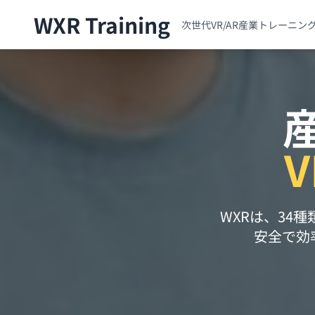
WXR Training
次世代VR/AR産業トレーニン
V
WXRは、34
安全で効