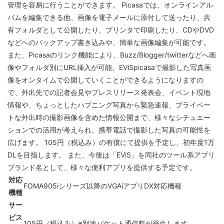
管理を容易に行うことができます。 Picasaでは、オンラインアル
バムを編集できる他、画像を電子メールに添付して送ったり、共
有フォルダとして公開したり、プリンタで印刷したり、CDやDVD
などへのバックアップ書き込みや、簡単な画像編集が可能です。
また、Picasaのリンク機能により、Buzz/Blogger/twitterなどへ画
像やフォルダ別にURL挿入が可能。EViSpicasaで撮影した写真画
像をオンタイムで公開していくことができるようになりますの
で、外出先での記者会見やプレスリリース発表会、イベント現地
情報や、ちょっとしたハプニング写真から緊急速報、プライベー
トな外出時の撮影画像を含めた情報公開まで、様々なシチュエー
ションでの活用が考えられ、携帯電話で撮影した写真の可能性を
広げます。 105円（税込み）の有償にて提供を予定し、初年度1万
DLを目指します。 また、今後は「EViS」を同社のツール系アプリ
ブランド名として、様々な便利アプリを提供する予定です。
対応
FOMA905iシリーズ以降のVGAiアプリDX対応機種
機種
サー
ビス
105円（税込み）※別途パケット通信料が発生します