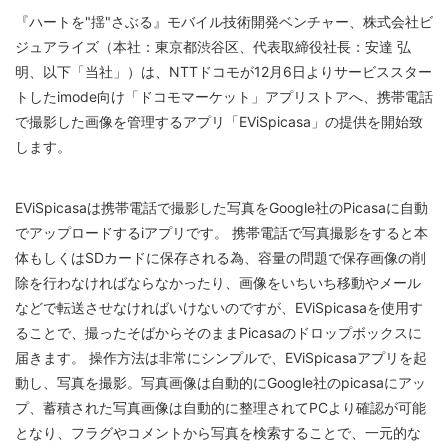
『ハートを"揺"さぶる』モバイル技術開発ベンチャー、株式会社ビ
ジュアライズ（本社：東京都渋谷区、代表取締役社長：安達 弘
明、以下「当社」）は、NTTドコモが12月6日よりサービススター
トしたimode向け「ドコモマーケット」アプリストアへ、携帯電話
で撮影した画像を管理するアプリ「EViSpicasa」の提供を開始致
します。
EViSpicasaは携帯電話で撮影した写真をGoogle社のPicasaに自動
でアップロードするiアプリです。 携帯電話で写真撮影をすると本
体もしくはSDカードに保存される為、容量の問題で保存画像の削
除を行わなければならなかったり、画像をいちいち移動やメール
などで転送させなければいけないのですが、EViSpicasaを使用す
ることで、撮ったそばからそのままPicasaのドロップボックスに
届きます。 操作方法は非常にシンプルで、EViSpicasaアプリを起
動し、写真を撮影。写真画像は自動的にGoogle社のpicasaにアッ
プ、蓄積された写真画像は自動的に整理されてPCより確認が可能
となり、フラグやコメントから写真を検索することで、一元的な