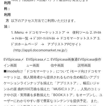
利用
料：
利用
方
以下のアクセス方法でご利用いただけます。
法：
1. iMenu → ドコモマーケットストア → 便利ツール 2. iﾁｬﾈﾙ
→ ﾁｬﾈﾙ一覧 → ﾄﾞｺﾓﾏｰｹｯﾄﾁｬﾈﾙ → ドコモマーケットストア 3.
ﾄﾞｺﾓホームページ → アプリストアPCサイト
（
http://appli.docomomarket.ne.jp/
）
EViSpicasaメ
EViSpicasaメニ
EViSpicasa画像通
EViSpicasa操作
イン画面
ュー画面
信中画面
説明画面
■Imode向け「ドコモマーケット」について iモード向けドコモマ
ーケットは、個人開発者から提供されるものを含め幅広いアプリ
ケーションラインナップを揃えた「アプリストア」、幅広いジャ
ンルの楽 曲約100万曲を揃えた「MUSICストア」、人気のコミッ
クや小説・実用書を多数揃えた「BOOKストア」をオープンし、ユ
ーザーにわかりやすい形で豊富なコンテンツを提供予定。 また、